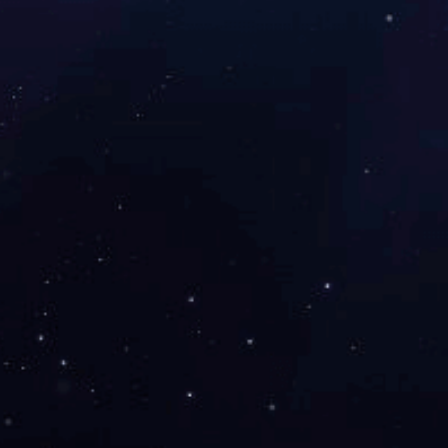
星空买球·(中国)官方网站
地址/Add：中山市火炬开发区濠头上陂头四巷9号
电话/Tel：0760-88287350
手机/Mob：13392946089/15813186299
网址/Web：http://www.managingmybudget.com
联系人/Name：张先生
关于星空买球·(中
公司简介
业务流程
服务项目