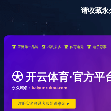
首页
市政道路