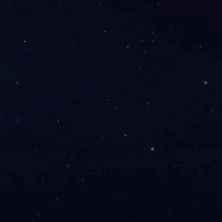
工程案例
联系星空买球·(中国)官方网站
室内外装饰
联系方式
水电安装
五金工程
市政道路
消防设备