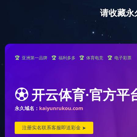
首页
市政道路